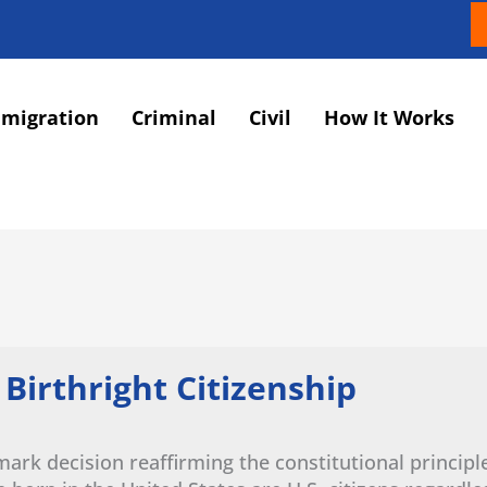
migration
Criminal
Civil
How It Works
irthright Citizenship
rk decision reaffirming the constitutional principle