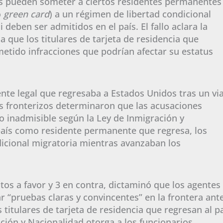
ras pueden someter a ciertos residentes permanentes
o
green card
) a un régimen de libertad condicional
 deben ser admitidos en el país. El fallo aclara la
 que los titulares de tarjeta de residencia que
metido infracciones que podrían afectar su estatus
nte legal que regresaba a Estados Unidos tras un via
ios fronterizos determinaron que las acusaciones
o inadmisible según la Ley de Inmigración y
 país como residente permanente que regresa, los
dicional migratoria mientras avanzaban los
tos a favor y 3 en contra, dictaminó que los agentes
r “pruebas claras y convincentes” en la frontera ant
 titulares de tarjeta de residencia que regresan al pa
ción y Nacionalidad otorga a los funcionarios