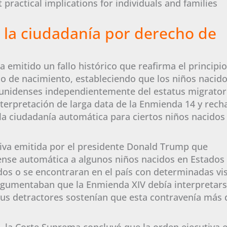
 practical implications for individuals and families
a la ciudadanía por derecho de
emitido un fallo histórico que reafirma el principio
ho de nacimiento, estableciendo que los niños nacid
unidenses independientemente del estatus migrator
nterpretación de larga data de la Enmienda 14 y rech
 la ciudadanía automática para ciertos niños nacidos
tiva emitida por el presidente Donald Trump que
ense automática a algunos niños nacidos en Estados
s o se encontraran en el país con determinadas vi
argumentaban que la Enmienda XIV debía interpretar
sus detractores sostenían que esta contravenía más 
ra, la Corte Suprema concluyó que la orden ejecutiva 