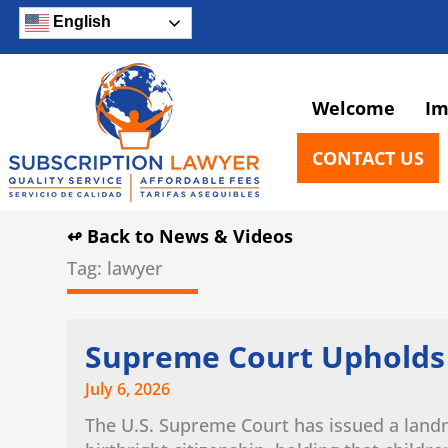
Skip
English
to
content
Welcome
Im
CONTACT US
↫ Back to News & Videos
Tag: lawyer
Page
Page
Page
Supreme Court Upholds B
July 6, 2026
The U.S. Supreme Court has issued a landma