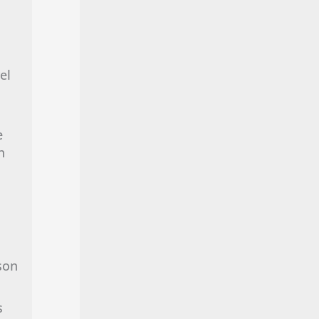
el
e
n
son
s