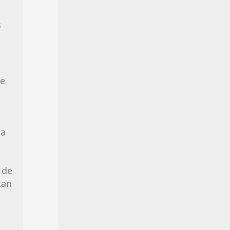
s
se
na
 de
tan