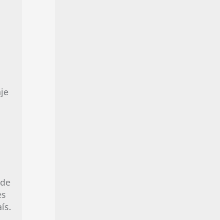
je
 de
es
ís.