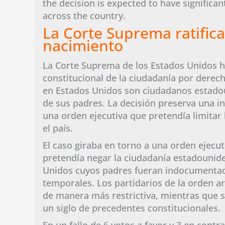
the decision is expected to have significant
across the country.
La Corte Suprema ratific
nacimiento
La Corte Suprema de los Estados Unidos ha 
constitucional de la ciudadanía por derec
en Estados Unidos son ciudadanos estado
de sus padres. La decisión preserva una i
una orden ejecutiva que pretendía limitar
el país.
El caso giraba en torno a una orden ejecu
pretendía negar la ciudadanía estadounid
Unidos cuyos padres fueran indocumentado
temporales. Los partidarios de la orden 
de manera más restrictiva, mientras que 
un siglo de precedentes constitucionales.
En un fallo de 6 votos a favor y 3 en cont