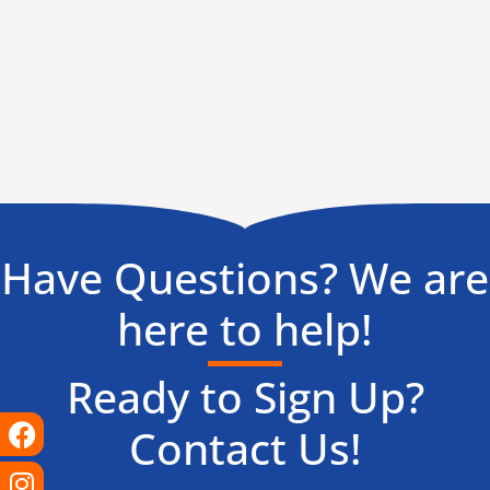
Have Questions? We are
here to help!
Ready to Sign Up?
Facebook
Instagram
X-
Linkedin
Tiktok
Youtube
Contact Us!
twitter