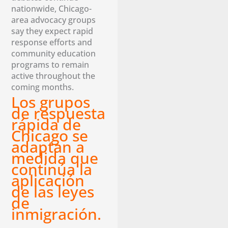
nationwide, Chicago-
area advocacy groups
say they expect rapid
response efforts and
community education
programs to remain
active throughout the
coming months.
Los grupos
de respuesta
rápida de
Chicago se
adaptan a
medida que
continúa la
aplicación
de las leyes
de
inmigración.