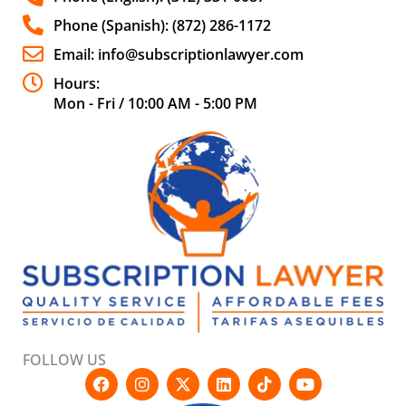
Phone (Spanish): (872) 286-1172
Email: info@subscriptionlawyer.com
Hours:
Mon - Fri / 10:00 AM - 5:00 PM
FOLLOW US
F
I
X
L
T
Y
a
n
-
i
i
o