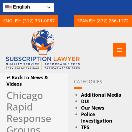
Skip
English
to
content
ENGLISH (312) 331-0087
SPANISH (872) 286-1172
↫ Back to News &
CATEGORIES
Videos
Chicago
Additional Media
DUI
Rapid
Our News
Police
Response
Investigation
Groups
TPS