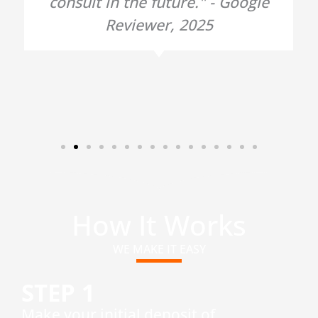
consult in the future." - Google
Reviewer, 2025
How It Works
WE MAKE IT EASY
STEP 1
​Make your initial deposit of