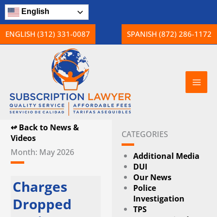
Skip
English
to
content
ENGLISH (312) 331-0087
SPANISH (872) 286-1172
↫ Back to News &
CATEGORIES
Videos
Month: May 2026
Additional Media
DUI
Our News
Charges
Police
Investigation
Dropped
TPS