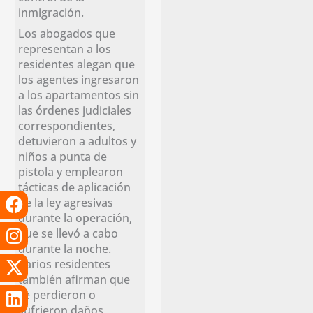
inmigración.
Los abogados que
representan a los
residentes alegan que
los agentes ingresaron
a los apartamentos sin
las órdenes judiciales
correspondientes,
detuvieron a adultos y
niños a punta de
pistola y emplearon
tácticas de aplicación
Facebook
Instagram
X-
Linkedin
Tiktok
Youtube
de la ley agresivas
twitter
durante la operación,
que se llevó a cabo
durante la noche.
Varios residentes
también afirman que
se perdieron o
sufrieron daños