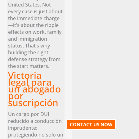
United States. Not
every case is just about
the immediate charge
—it’s about the ripple
effects on work, family,
and immigration
status. That’s why
building the right
defense strategy from
the start matters.
Victoria
legal para
un abogado
por
suscripción
Un cargo por DUI
reducido a conducción
CONTACT US NOW
imprudente:
protegiendo no solo un